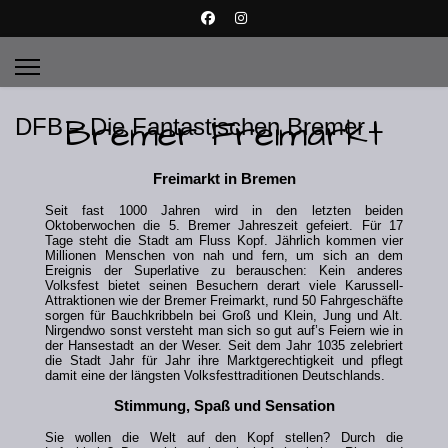
Bremer Freimarkt
DFB – Die Fantastischen Bremer
Freimarkt in Bremen
Seit fast 1000 Jahren wird in den letzten beiden
Oktoberwochen die 5. Bremer Jahreszeit gefeiert. Für 17
Tage steht die Stadt am Fluss Kopf. Jährlich kommen vier
Millionen Menschen von nah und fern, um sich an dem
Ereignis der Superlative zu berauschen: Kein anderes
Volksfest bietet seinen Besuchern derart viele Karussell-
Attraktionen wie der Bremer Freimarkt, rund 50 Fahrgeschäfte
sorgen für Bauchkribbeln bei Groß und Klein, Jung und Alt.
Nirgendwo sonst versteht man sich so gut auf’s Feiern wie in
der Hansestadt an der Weser. Seit dem Jahr 1035 zelebriert
die Stadt Jahr für Jahr ihre Marktgerechtigkeit und pflegt
damit eine der längsten Volksfesttraditionen Deutschlands.
Stimmung, Spaß und Sensation
Sie wollen die Welt auf den Kopf stellen? Durch die