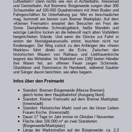
Luftwirbeln? Dann nichts wie rein in Achterbahn, Riesenrad
und Geisterbahn. Auf Bremens Bürgerweide sorgen über 300
Schausteller auf 100.000 Quadratmetern mit ihren Buden und
Fahrgeschäften für Unterhaltung pur. Wer es beschaulicher
mag, bummelt am besten zum Bremer Marktplatz. Auf dem
»Kleinen Freimarkt« erwartet den Besucher ein Fest der
Sinne. Dampfendes Schmalzgebäck, heiße Mandeln und
würzige Lakritze locken an die liebevoll nach alten Vorbildern
hergerichteten Stände. Und wenn die Glocke zur Fahrt in
einem der Nostalgiekarussells ertönt, leuchten nicht nur
Kinderaugen. Der Weg zurück zu den Anfängen des »freien
Marktes« führt direkt um die Ecke. Zwischen den
historischen Mauern von Rathaus und Liebfrauenkirche
beginnt das Mittelalter. Im Marktdorf von 1382 bieten Händler
ihre Waren feil, am offenen Feuer zeigen Schmiede,
Glasbläser und Steinmetze ihr Handwerk, während Gaukler
und Sänger davon berichten, wie alles begann.
Infos über den Freimarkt
Standort: Bremen Bürgerweide (Messe Bremen)
gleich hinter dem Hauptbahnhof (Ausgang Nord)
Standort: Kleiner Freimarkt auf dem Bremer Marktplatz
(Innenstadt)
Standort: Historischer Markt rund um die Unser Lieben
Frauen Kirche. (Innenstadt)
Dauer 17 Tage im Jahr immer im Oktober / November
Fläche über 100.000 m² an zwei Standorten
(Bürgerweide/Marktplatz)
Länge der Marktstraßen auf der Bürgerweide: ca. 2,3